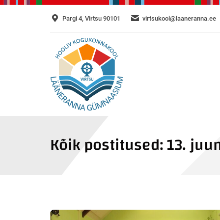
Pargi 4, Virtsu 90101
virtsukool@laaneranna.ee
Kõik postitused:
13. juu