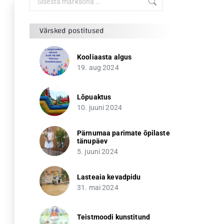
Värsked postitused
Kooliaasta algus
19. aug 2024
Lõpuaktus
10. juuni 2024
Pärnumaa parimate õpilaste
tänupäev
5. juuni 2024
Lasteaia kevadpidu
31. mai 2024
Teistmoodi kunstitund