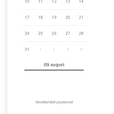
10
11
12
13
14
17
18
19
20
21
24
25
26
27
28
31
1
2
3
4
09 august
Sissekanded puuduvad