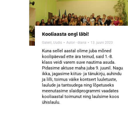
Kooliaasta ongi läbi!
Galerii
,
Uudis
Autor -
diana
13. juuni 2023
Kuna sellel aastal olime juba mõned
koolipäevad ette ära teinud, said 1.-8.
klass veidi varem suve nautima asuda.
Pidasime aktuse maha juba 9. juunil. Nagu
ikka, jagasime kiitus- ja tänukirju, auhindu
ja lilli, toimus väike kontsert luuletuste,
laulude ja tantsudega ning lõpetuseks
meenutasime slaidiprogrammi vaadates
kooliaastal toimunut ning laulsime koos
ühislaulu.